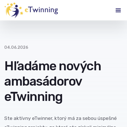
04.06.2026
Hľadáme nových
ambasádorov
eTwinning
Ste aktívny eTwinner, ktorý má za sebou úspešné