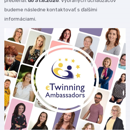
prebiehať
do 31.8.2026
. Vybraných uchádzačov
budeme následne kontaktovať s ďalšími
informáciami.