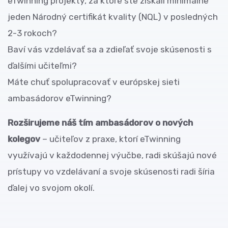
eTwinning projekty, za ktoré ste získali minimálne
jeden Národný certifikát kvality (NQL) v posledných
2-3 rokoch?
Baví vás vzdelávať sa a zdieľať svoje skúsenosti s
ďalšími učiteľmi?
Máte chuť spolupracovať v európskej sieti
ambasádorov eTwinning?
Rozširujeme náš tím ambasádorov o nových
kolegov
– učiteľov z praxe, ktorí eTwinning
využívajú v každodennej výučbe, radi skúšajú nové
prístupy vo vzdelávaní a svoje skúsenosti radi šíria
ďalej vo svojom okolí.