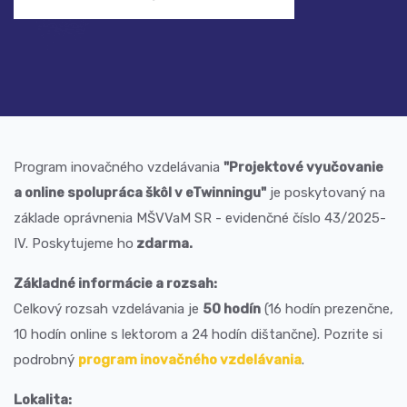
Program inovačného vzdelávania
"Projektové vyučovanie
a online spolupráca škôl v eTwinningu"
je poskytovaný na
základe oprávnenia MŠVVaM SR - evidenčné číslo 43/2025-
IV. Poskytujeme ho
zdarma.
Základné informácie a rozsah:
Celkový rozsah vzdelávania je
50 hodín
(16 hodín prezenčne,
10 hodín online s lektorom a 24 hodín dištančne). Pozrite si
podrobný
program inovačného vzdelávania
.
Lokalita: