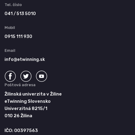
Tel. číslo
041 / 513 5010
Mobil
0915 111 930
Email
info@etwinning.sk
Poštová adresa
Žilinská univerzita v Žiline
eTwinning Slovensko
Univerzitná 8215/1
010 26 Žilina
IČO: 00397563