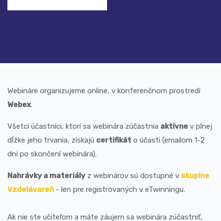
Webináre organizujeme online, v konferenčnom prostredí
Webex
.
Všetci účastníci, ktorí sa webinára zúčastnia
aktívne
v plnej
dĺžke jeho trvania, získajú
certifikát
o účasti (emailom 1-2
dni po skončení webinára).
Nahrávky a materiály
z webinárov sú dostupné v
skupine
Vzdelávareň
- len pre registrovaných v eTwinningu.
Ak nie ste učiteľom a máte záujem sa webinára zúčastniť,