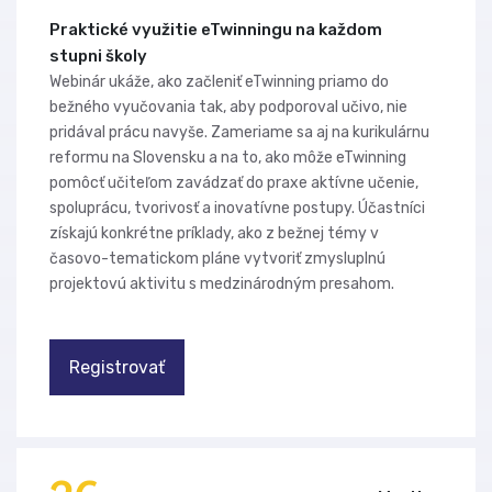
Praktické využitie eTwinningu na každom
stupni školy
Webinár ukáže, ako začleniť eTwinning priamo do
bežného vyučovania tak, aby podporoval učivo, nie
pridával prácu navyše. Zameriame sa aj na kurikulárnu
reformu na Slovensku a na to, ako môže eTwinning
pomôcť učiteľom zavádzať do praxe aktívne učenie,
spoluprácu, tvorivosť a inovatívne postupy. Účastníci
získajú konkrétne príklady, ako z bežnej témy v
časovo-tematickom pláne vytvoriť zmysluplnú
projektovú aktivitu s medzinárodným presahom.
Registrovať