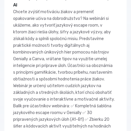
AI
Chcete zvýšiť motiváciu žiakov a premeniť
opakovanie učiva na dobrodružstvo? Na webinári si
ukážeme, ako vytvoriť jazykový escape room, v
ktorom žiaci riešia úlohy, šifry a jazykové výzvy, aby
získali kódy a splnili spoločnú misiu. Predstavíme
praktické možnosti tvorby digitálnych aj
kombinovaných únikových hier pomocou nástrojov
Genially a Canva, vrátane tipov na využitie umelej
inteligencie pri príprave úloh. Účastníci sa oboznámia
s princípmi gamifikácie, tvorbou príbehu, nastavením
obtiažnosti a spôsobmi hodnotenia práce žiakov.
Webinár je určený učiteľom cudzích jazykov na
základných a stredných školách, ktorí chcú obohatiť
svoje vyučovanie o interaktívne a motivačné aktivity.
Balík pre účastníkov webinára: ✅ Kompletná šablóna
jazykového escape roomu v Genially ✅ 30
pripravených jazykových úloh (A1–B1) ✅ Zbierku 20
šifier a kódovacích aktivít využiteľných na hodinách