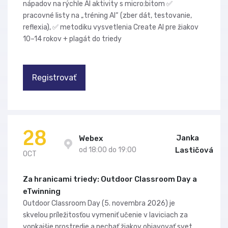
nápadov na rýchle AI aktivity s micro:bitom ✅
pracovné listy na „tréning AI“ (zber dát, testovanie,
reflexia), ✅ metodiku vysvetlenia Create AI pre žiakov
10–14 rokov + plagát do triedy
Registrovať
28
Janka
Webex
od 18:00 do 19:00
Lastičová
OCT
Za hranicami triedy: Outdoor Classroom Day a
eTwinning
Outdoor Classroom Day (5. novembra 2026) je
skvelou príležitosťou vymeniť učenie v laviciach za
vonkajšie prostredie a nechať žiakov objavovať svet