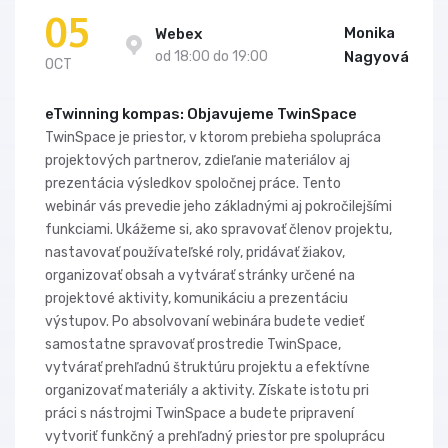
05
Monika
Webex
od 18:00 do 19:00
Nagyová
OCT
eTwinning kompas: Objavujeme TwinSpace
TwinSpace je priestor, v ktorom prebieha spolupráca
projektových partnerov, zdieľanie materiálov aj
prezentácia výsledkov spoločnej práce. Tento
webinár vás prevedie jeho základnými aj pokročilejšími
funkciami. Ukážeme si, ako spravovať členov projektu,
nastavovať používateľské roly, pridávať žiakov,
organizovať obsah a vytvárať stránky určené na
projektové aktivity, komunikáciu a prezentáciu
výstupov. Po absolvovaní webinára budete vedieť
samostatne spravovať prostredie TwinSpace,
vytvárať prehľadnú štruktúru projektu a efektívne
organizovať materiály a aktivity. Získate istotu pri
práci s nástrojmi TwinSpace a budete pripravení
vytvoriť funkčný a prehľadný priestor pre spoluprácu