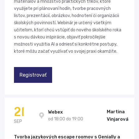
materiálov a množstvo praktických trikov, ktoré
využijete pri plánovaní hodín, tvorbe pracovných
listov, prezentácií, obrázkov, hodnotení či organizácii
školských povinností. Webinár je určený všetkým
učiteľom, ktorí chcú vstúpiť do nového školského roka
s novou dávkou inšpirácie, objaviť pokročilejšie
možnosti využitia AI a odniesť si konkrétne postupy,
ktoré môžu začať využívať vo svojej praxi okamžite.
Registrovať
21
Martina
Webex
od 18:00 do 19:00
Vinjarová
SEP
Tvorba jazykových escape roomov s Genially a