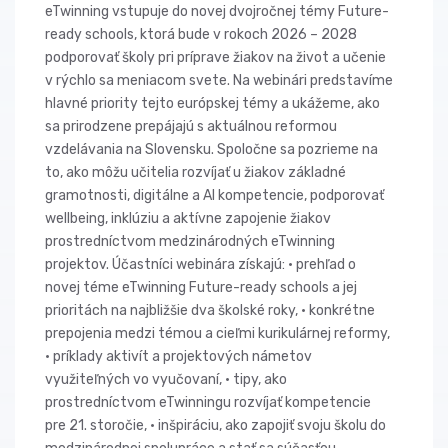
eTwinning vstupuje do novej dvojročnej témy Future-
ready schools, ktorá bude v rokoch 2026 – 2028
podporovať školy pri príprave žiakov na život a učenie
v rýchlo sa meniacom svete. Na webinári predstavíme
hlavné priority tejto európskej témy a ukážeme, ako
sa prirodzene prepájajú s aktuálnou reformou
vzdelávania na Slovensku. Spoločne sa pozrieme na
to, ako môžu učitelia rozvíjať u žiakov základné
gramotnosti, digitálne a AI kompetencie, podporovať
wellbeing, inklúziu a aktívne zapojenie žiakov
prostredníctvom medzinárodných eTwinning
projektov. Účastníci webinára získajú: • prehľad o
novej téme eTwinning Future-ready schools a jej
prioritách na najbližšie dva školské roky, • konkrétne
prepojenia medzi témou a cieľmi kurikulárnej reformy,
• príklady aktivít a projektových námetov
využiteľných vo vyučovaní, • tipy, ako
prostredníctvom eTwinningu rozvíjať kompetencie
pre 21. storočie, • inšpiráciu, ako zapojiť svoju školu do