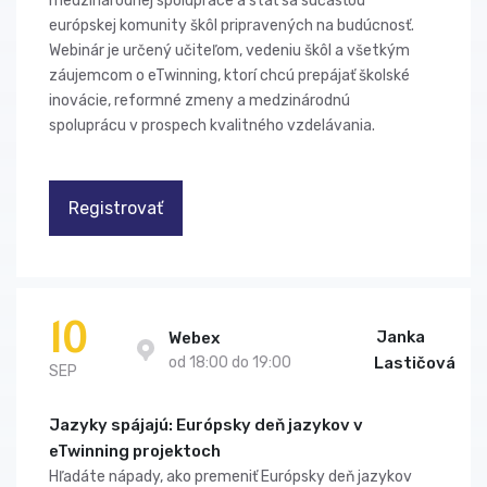
medzinárodnej spolupráce a stať sa súčasťou
európskej komunity škôl pripravených na budúcnosť.
Webinár je určený učiteľom, vedeniu škôl a všetkým
záujemcom o eTwinning, ktorí chcú prepájať školské
inovácie, reformné zmeny a medzinárodnú
spoluprácu v prospech kvalitného vzdelávania.
Registrovať
10
Janka
Webex
od 18:00 do 19:00
Lastičová
SEP
Jazyky spájajú: Európsky deň jazykov v
eTwinning projektoch
Hľadáte nápady, ako premeniť Európsky deň jazykov