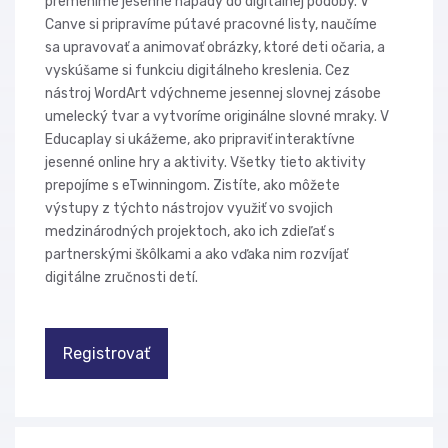
premeníme jesenné nápady do digitálnej podoby. V
Canve si pripravíme pútavé pracovné listy, naučíme
sa upravovať a animovať obrázky, ktoré deti očaria, a
vyskúšame si funkciu digitálneho kreslenia. Cez
nástroj WordArt vdýchneme jesennej slovnej zásobe
umelecký tvar a vytvoríme originálne slovné mraky. V
Educaplay si ukážeme, ako pripraviť interaktívne
jesenné online hry a aktivity. Všetky tieto aktivity
prepojíme s eTwinningom. Zistíte, ako môžete
výstupy z týchto nástrojov využiť vo svojich
medzinárodných projektoch, ako ich zdieľať s
partnerskými škôlkami a ako vďaka nim rozvíjať
digitálne zručnosti detí.
Registrovať