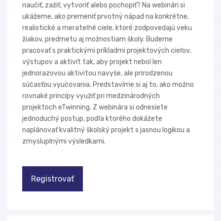
naučiť, zažiť, vytvoriť alebo pochopiť? Na webinári si
ukážeme, ako premeniť prvotný nápad na konkrétne,
realistické a merateľné ciele, ktoré zodpovedajú veku
žiakov, predmetu aj možnostiam školy. Budeme
pracovať s praktickými príkladmi projektových cieľov,
výstupov a aktivít tak, aby projekt nebol len
jednorazovou aktivitou navyše, ale prirodzenou
súčasťou vyučovania. Predstavíme si aj to, ako možno
rovnaké princípy využiť pri medzinárodných
projektoch eTwinning. Z webinára si odnesiete
jednoduchý postup, podľa ktorého dokážete
naplánovať kvalitný školský projekt s jasnou logikou a
zmysluplnými výsledkami.
Registrovať