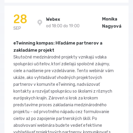
28
Monika
Webex
od 18:00 do 19:00
Nagyová
SEP
eTwinning kompas: Hľadáme partnerov a
zakladáme projekt
Skutočné medzinárodné projekty vznikajú vďaka
spolupráci učiteľov, ktorí zdieľajú spoločné záujmy,
ciele a nadšenie pre vzdelávanie. Tento webinár vám
ukáže, ako vyhľadávať vhodných projektových
partnerov v komunite eTwinning, nadväzovať
kontakty a rozvíjať spoluprácu so školami z rôznych
európskych krajín. Zároveň si krok za krokom
predstavíme proces zakladania medzinárodného
projektu – od prvotného nápadu cez formulovanie
cieľov až po zapojenie partnerských škôl. Po
absolvovaní webinára budete vedieť efektívne
vyhľadávať projektových partnerov, komunikovať s