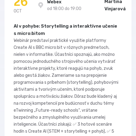
26
Martina
Webex
od 18:00 do 19:00
Vinjarová
OCT
AI v pohybe: Storytelling a interaktívne učenie
s micro:bitom
Webinár predstaví praktické využitie platformy
Create AI s BBC micro:bit v rôznych predmetoch,
nielen v informatike. Účastníci spoznajú, ako možno
pomocou jednoduchého strojového učenia vytvárať
interaktívne projekty, ktoré reagujú na pohyb, zvuk
alebo gestá žiakov. Zameriame sa na prepojenie
programovania s príbehom (storytelling), pohybovými
aktivitami a tvorivým učením, ktoré podporuje
spoluprácu a motiváciu žiakov. Dôraz bude kladený aj
na rozvoj kompetencií pre budúcnosť v duchu témy
eTwinning „Future-ready schools“, vrátane
bezpečného a zmysluplného využívania umelej
inteligencie. Účastníci získajú: ✅ 3 hotové scenáre
hodín s Create AI (STEM + storytelling + pohyb), ✅ 5