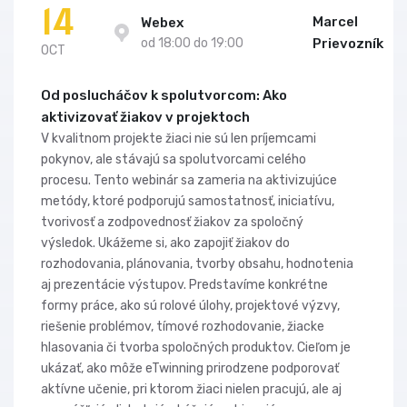
14
Marcel
Webex
od 18:00 do 19:00
Prievozník
OCT
Od poslucháčov k spolutvorcom: Ako
aktivizovať žiakov v projektoch
V kvalitnom projekte žiaci nie sú len príjemcami
pokynov, ale stávajú sa spolutvorcami celého
procesu. Tento webinár sa zameria na aktivizujúce
metódy, ktoré podporujú samostatnosť, iniciatívu,
tvorivosť a zodpovednosť žiakov za spoločný
výsledok. Ukážeme si, ako zapojiť žiakov do
rozhodovania, plánovania, tvorby obsahu, hodnotenia
aj prezentácie výstupov. Predstavíme konkrétne
formy práce, ako sú rolové úlohy, projektové výzvy,
riešenie problémov, tímové rozhodovanie, žiacke
hlasovania či tvorba spoločných produktov. Cieľom je
ukázať, ako môže eTwinning prirodzene podporovať
aktívne učenie, pri ktorom žiaci nielen pracujú, ale aj