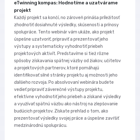
eTwinning kompas: Hodnotíme a uzatvárame
projekt
Každý projekt sa končí, no zároveň prináša príležitosť
zhodnotiť dosiahnuté výsledky, skúsenosti a prínosy
spolupráce. Tento webinár vám ukáže, ako projekt
úspešne uzatvoriť, pripraviť a prezentovať jeho
výstupy a systematicky vyhodnotiť priebeh
projektových aktivít. Predstavíme si tiež rôzne
spôsoby získavania spätnej väzby od žiakov, učiteľov
a projektových partnerov, ktoré pomáhajú
identifikovať silné stránky projektu aj možnosti jeho
ďalšieho rozvoja. Po absolvovaní webinára budete
vedieť pripraviť záverečné výstupy projektu,
efektívne vyhodnotiť jeho priebeh a získané výsledky
a využívať spätnú väzbu ako nástroj na zlepšovanie
budúcich projektov. Získate prehľad o tom, ako
prezentovať výsledky svojej práce a úspešne zavŕšiť
medzinárodnú spoluprácu.