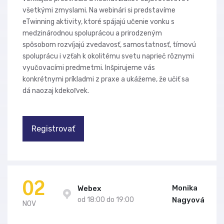
všetkými zmyslami. Na webinári si predstavíme
eTwinning aktivity, ktoré spájajú učenie vonku s
medzinárodnou spoluprácou a prirodzeným
spôsobom rozvíjajú zvedavosť, samostatnosť, tímovú
spoluprácu i vzťah k okolitému svetu naprieč rôznymi
vyučovacími predmetmi. Inšpirujeme vás
konkrétnymi príkladmi z praxe a ukážeme, že učiť sa
dá naozaj kdekoľvek.
Registrovať
02
Monika
Webex
od 18:00 do 19:00
Nagyová
NOV