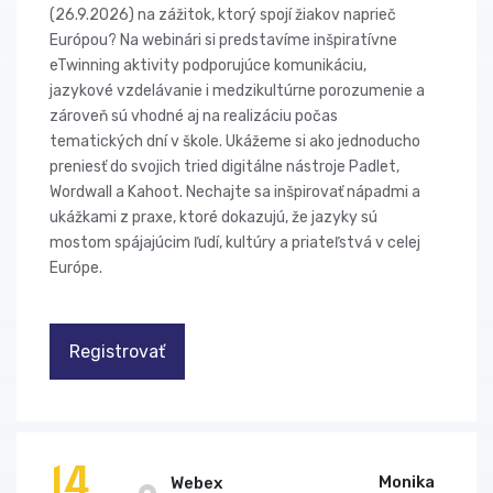
(26.9.2026) na zážitok, ktorý spojí žiakov naprieč
Európou? Na webinári si predstavíme inšpiratívne
eTwinning aktivity podporujúce komunikáciu,
jazykové vzdelávanie i medzikultúrne porozumenie a
zároveň sú vhodné aj na realizáciu počas
tematických dní v škole. Ukážeme si ako jednoducho
preniesť do svojich tried digitálne nástroje Padlet,
Wordwall a Kahoot. Nechajte sa inšpirovať nápadmi a
ukážkami z praxe, ktoré dokazujú, že jazyky sú
mostom spájajúcim ľudí, kultúry a priateľstvá v celej
Európe.
Registrovať
14
Monika
Webex