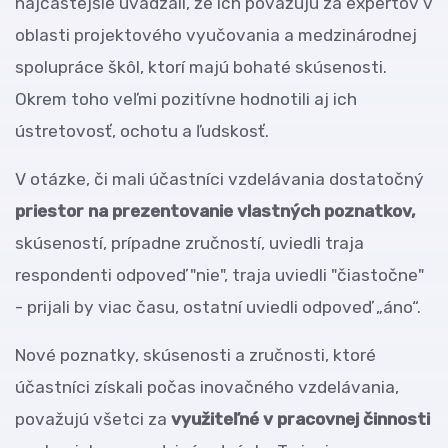
najčastejšie uvádzali, že ich považujú za expertov v
oblasti projektového vyučovania a medzinárodnej
spolupráce škôl, ktorí majú bohaté skúsenosti.
Okrem toho veľmi pozitívne hodnotili aj ich
ústretovosť, ochotu a ľudskosť.
V otázke, či mali účastníci vzdelávania dostatočný
priestor na prezentovanie vlastných poznatkov,
skúseností, prípadne zručností, uviedli traja
respondenti odpoveď "nie", traja uviedli "čiastočne"
- prijali by viac času, ostatní uviedli odpoveď „áno“.
Nové poznatky, skúsenosti a zručnosti, ktoré
účastníci získali počas inovačného vzdelávania,
považujú všetci za
využiteľné v pracovnej činnosti