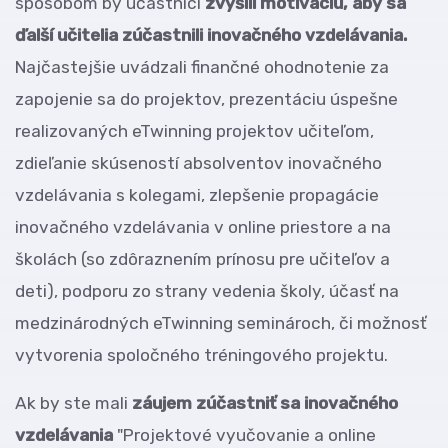
spôsobom by účastníci
zvýšili motiváciu, aby sa
ďalší učitelia zúčastnili inovačného vzdelávania.
Najčastejšie uvádzali finančné ohodnotenie za
zapojenie sa do projektov, prezentáciu úspešne
realizovaných eTwinning projektov učiteľom,
zdieľanie skúseností absolventov inovačného
vzdelávania s kolegami, zlepšenie propagácie
inovačného vzdelávania v online priestore a na
školách (so zdôraznením prínosu pre učiteľov a
deti), podporu zo strany vedenia školy, účasť na
medzinárodných eTwinning seminároch, či možnosť
vytvorenia spoločného tréningového projektu.
Ak by ste mali
záujem zúčastniť sa inovačného
vzdelávania
"Projektové vyučovanie a online