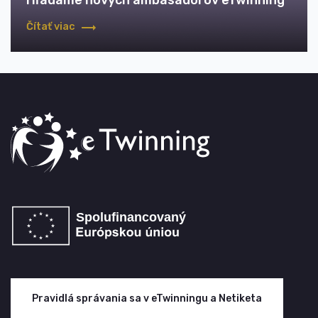
Hľadáme nových ambasádorov eTwinning
Čítať viac
Pravidlá správania sa v eTwinningu a Netiketa