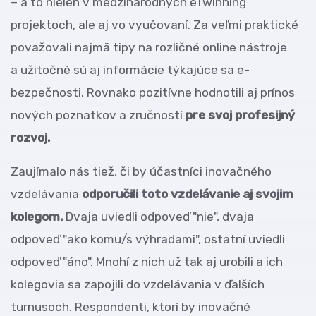
– a to nielen v medzinárodných eTwinning
projektoch, ale aj vo vyučovaní. Za veľmi praktické
považovali najmä tipy na rozličné online nástroje
a užitočné sú aj informácie týkajúce sa e-
bezpečnosti. Rovnako pozitívne hodnotili aj prínos
nových poznatkov a zručností
pre svoj profesijný
rozvoj.
Zaujímalo nás tiež, či by účastníci inovačného
vzdelávania
odporučili toto vzdelávanie aj svojim
kolegom.
Dvaja uviedli odpoveď "nie", dvaja
odpoveď "ako komu/s výhradami", ostatní uviedli
odpoveď "áno". Mnohí z nich už tak aj urobili a ich
kolegovia sa zapojili do vzdelávania v ďalších
turnusoch. Respondenti, ktorí by inovačné