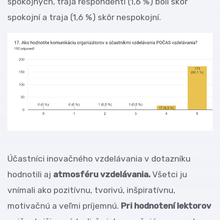
spokojných, traja respondenti (1,6 %) boli skôr
spokojní a traja (1,6 %) skôr nespokojní.
Účastníci inovačného vzdelávania v dotazníku
hodnotili aj
atmosféru vzdelávania.
Všetci ju
vnímali ako pozitívnu, tvorivú, inšpiratívnu,
motivačnú a veľmi príjemnú.
Pri hodnotení lektorov