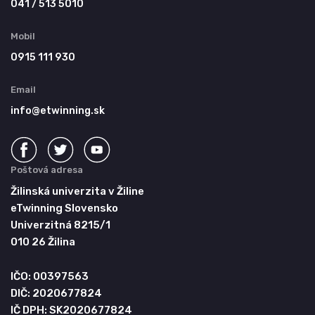
041 / 513 5010
Mobil
0915 111 930
Email
info@etwinning.sk
Poštová adresa
Žilinská univerzita v Žiline
eTwinning Slovensko
Univerzitná 8215/1
010 26 Žilina
IČO: 00397563
DIČ: 2020677824
IČ DPH: SK2020677824