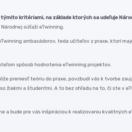
 týmito kritériami, na základe ktorých sa udeľuje Náro
v Národnej súťaži eTwinning.
Twinning ambasádorov, teda učiteľov z praxe, ktorí maj
tateľom spôsob hodnotenia eTwinning projektov.
ôže preniesť teóriu do praxe, povzbudí vás k tvorbe za
 so žiakmi a študentmi. A to bez ohľadu na to, či ste v 
e a bude pre vás inšpiráciou k realizovaniu kvalitných 