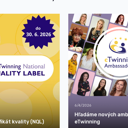
6/4/2026
Hľadáme nových am
ikát kvality (NQL)
eTwinning