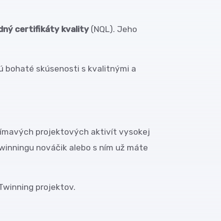
dný certifikáty kvality
(NQL). Jeho
ú bohaté skúsenosti s kvalitnými a
ujímavých projektových aktivít vysokej
eTwinningu nováčik alebo s ním už máte
eTwinning projektov.