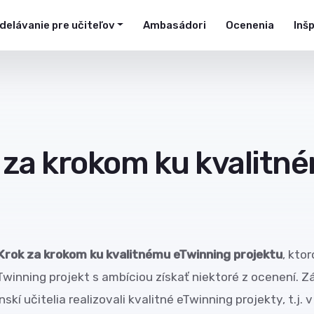
delávanie pre učiteľov
Ambasádori
Ocenenia
Inš
k za krokom ku kvalitn
Krok za krokom ku kvalitnému eTwinning projektu
, kto
Twinning projekt s ambíciou získať niektoré z ocenení. Z
učitelia realizovali kvalitné eTwinning projekty, t.j. v