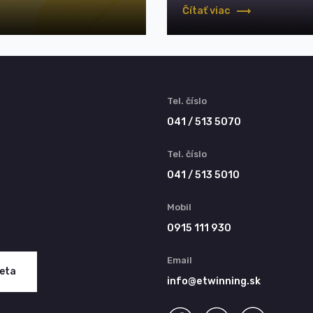
Čítať viac
Tel. číslo
041 / 513 5070
Tel. číslo
041 / 513 5010
Mobil
0915 111 930
Email
keta
info@etwinning.sk