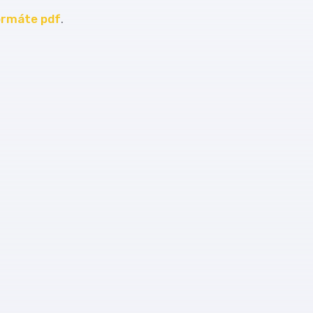
ormáte pdf
.