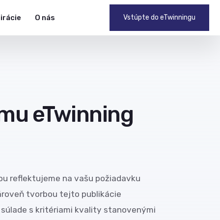
pirácie
O nás
Vstúpte do eTwinningu
ému eTwinning
rou reflektujeme na vašu požiadavku
ároveň tvorbou tejto publikácie
 súlade s kritériami kvality stanovenými