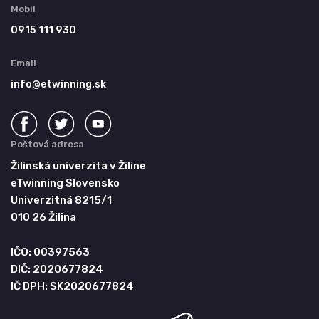
Mobil
0915 111 930
Email
info@etwinning.sk
Poštová adresa
Žilinská univerzita v Žiline
eTwinning Slovensko
Univerzitná 8215/1
010 26 Žilina
IČO: 00397563
DIČ: 2020677824
IČ DPH: SK2020677824