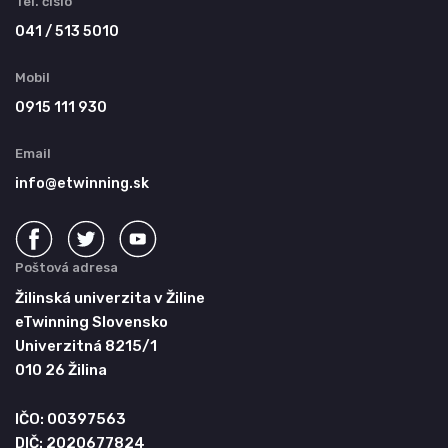
Tel. číslo
041 / 513 5010
Mobil
0915 111 930
Email
info@etwinning.sk
Poštová adresa
Žilinská univerzita v Žiline
eTwinning Slovensko
Univerzitná 8215/1
010 26 Žilina
IČO: 00397563
DIČ: 2020677824