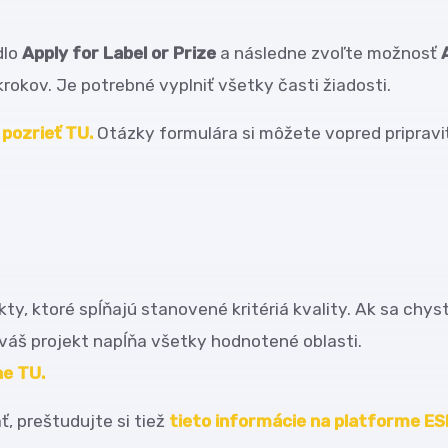
dlo
Apply for Label or Prize
a následne zvoľte možnosť
rokov. Je potrebné vyplniť všetky časti žiadosti.
pozrieť TU.
Otázky formulára si môžete vopred priprav
ekty, ktoré spĺňajú stanovené kritériá kvality. Ak sa c
i váš projekt napĺňa všetky hodnotené oblasti.
ne TU.
, preštudujte si tiež
tieto informácie na platforme ES