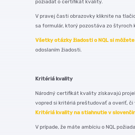
požiadať o certifikát kvality.
V pravej časti obrazovky kliknite na tlači
sa formulár, ktorý pozostáva zo štyroch k
Všetky otázky žiadosti o NQL si môžete 
odoslaním žiadosti.
Kritériá kvality
Národný certifikát kvality získavajú proj
vopred si kritériá preštudovať a overiť, č
Kritériá kvality na stiahnutie v slovenči
V prípade, že máte ambíciu o NQL požiadať