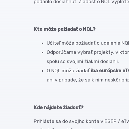
podarilo dosiahnuť. Žiadosť o NQL vyplňte
Kto môže požiadať o NQL?
Učiteľ môže požiadať o udelenie NQ
Odporúčame vybrať projekty, v ktor
spolu so svojimi žiakmi dosiahli.
O NQL môžu žiadať
iba európske eT
ani v prípade, že sa k nim neskôr pri
Kde nájdete žiadosť?
Prihláste sa do svojho konta v ESEP / eTw