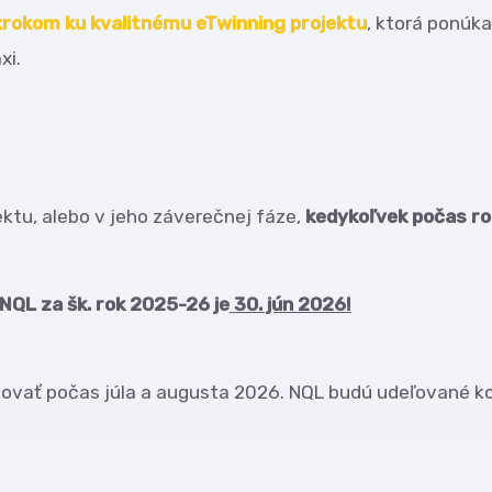
krokom ku kvalitnému eTwinning projektu
, ktorá ponúk
xi.
ktu, alebo v jeho záverečnej fáze,
kedykoľvek počas r
 NQL za šk. rok 2025-26 je
30. jún 2026!
zovať počas júla a augusta 2026. NQL budú udeľované 