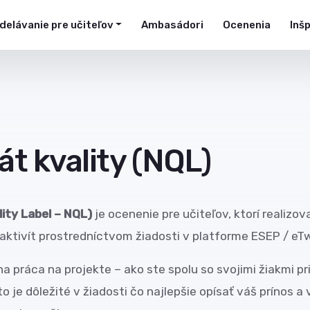
delávanie pre učiteľov
Ambasádori
Ocenenia
Inš
át kvality (NQL)
lity Label – NQL)
je ocenenie pre učiteľov, ktorí realizov
aktivít prostredníctvom žiadosti v platforme ESEP / eTw
práca na projekte – ako ste spolu so svojimi žiakmi prisp
o je dôležité v žiadosti čo najlepšie opísať váš prínos a