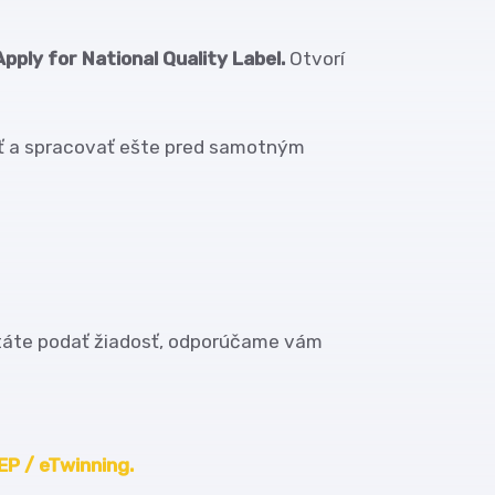
Apply for National Quality Label.
Otvorí
iť a spracovať ešte pred samotným
hystáte podať žiadosť, odporúčame vám
EP / eTwinning.