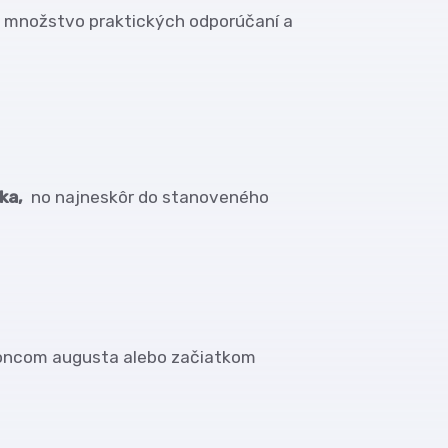
a množstvo praktických odporúčaní a
oka,
no najneskôr do stanoveného
koncom augusta alebo začiatkom