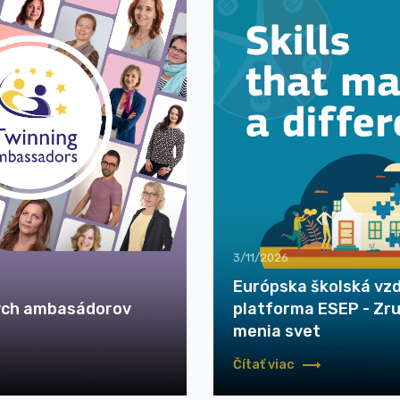
3/11/2026
Európska školská vz
ých ambasádorov
platforma ESEP - Zru
menia svet
Čítať viac