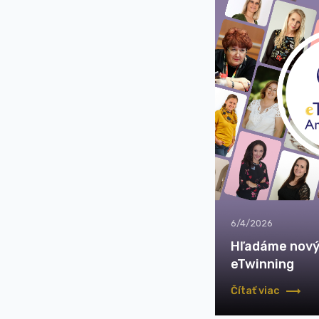
6/4/2026
Hľadáme nov
eTwinning
Čítať viac