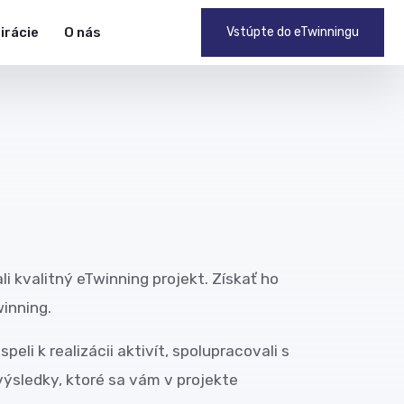
pirácie
O nás
Vstúpte do eTwinningu
ali kvalitný eTwinning projekt. Získať ho
inning.
eli k realizácii aktivít, spolupracovali s
 výsledky, ktoré sa vám v projekte