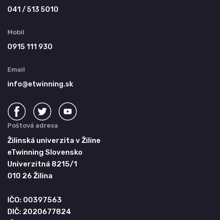
041 / 513 5010
Mobil
0915 111 930
Email
info@etwinning.sk
Poštová adresa
Žilinská univerzita v Žiline
eTwinning Slovensko
Univerzitná 8215/1
010 26 Žilina
IČO: 00397563
DIČ: 2020677824